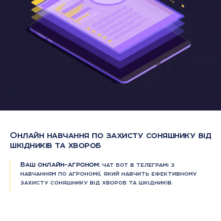
Онлайн навчання по захисту соняшнику від
шкідників та хвороб
Ваш онлайн-агроном:
чат бот в телеграмі з
навчанням по агрономії, який навчить ефективному
захисту соняшнику від хвороб та шкідників.
Що всередині:
відео уроки та презентації з
практичними порадами, які можна застосувати вже
цього сезону.