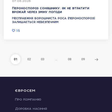
07.06.2026
Пероноспороз соняшнику: як не втратити
врожай через зміну погоди
Несправжня борошниста роса (пероноспороз)
залишається небезпечним
15
01
02
03
…
08
09
ЄВРОСЕМ
Про Компанію
Доробка насіння