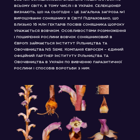
всьому світу, в тому числі і в Україні. Селекціонер
визнають, що на сьогодні – це загальна загроза №1
вирощуванні соняшнику в Світі! Підраховано, що
близько 16 млн гектарів посівів соняшника щороку
уражається вовчком. Особливостями розмноження
і поширення рослини вовчок соняшниковий в
Європі займається Інститут Рільництва та
Овочівництва NS Seme. Компанія Євросем – єдиний
офіційний партнер Інституту Рільництва та
Овочівництва в Україні по вивченню паразитичної
рослини і способів боротьби з ним.