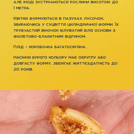
але іноді зустрічаються рослини висотою до
1 метра.
Квітки формуються в пазухах лусочок,
збираючись у суцвіття циліндричної форми. Їх
трубчастий віночок білуватий біля основи з
фіолетово-блакитним відгином.
Плід – коробочка багатосім’яна.
Насіння бурого кольору має округлу або
довгасту форму, зберігає життєздатність до
20 років.