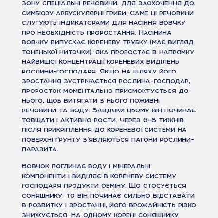
зону спеціальні речовини, для заохочення до
симбіозу арбускулярні гриби. Саме ці речовини
слугують індикаторами для насіння вовчку
про необхідність проростання. Насінина
вовчку випускає кореневу трубку (має вигляд
тоненької ниточки), яка проростає в напрямку
найвищої концентрації кореневих виділень
рослини-господаря. Якщо на шляху його
зростання зустрічається рослина-господар,
проросток моментально присмоктується до
нього, щоб витягати з нього поживні
речовини та воду. Завдяки цьому він починає
товщати і активно рости. Через 6-8 тижнів
після прикріплення до кореневої системи на
поверхні ґрунту з’являються пагони рослини-
паразита.
Вовчок поглинає воду і мінеральні
компоненти і виділяє в кореневу систему
господаря продукти обміну. Що стосується
соняшнику, то він починає сильно відставати
в розвитку і зростанні, його врожайність різко
знижується. На одному корені соняшнику