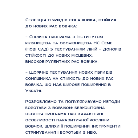
Селекція гібридів соняшника, стійких
до нових рас вовчка:
– Спільна програма з Інститутом
рільництва та овочівництва НС Семе
(Нові Сад) з тестуванням ліній – донорів
стійкості до нових місцевих,
високовірулентних рас вовчка.
– Щорічне тестування нових гібридів
соняшника на стійкість до нових рас
вовчка, що має широке поширення в
Україні.
Розробляємо та популяризуємо методи
боротьби з вовчком: безкоштовна
освітня програма про характерні
особливості паразитичної рослини
вовчок, шляхи її поширення, інструменти
стримування і боротьби з нею.