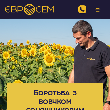
Боротьба з
вовчком
соняшниковим