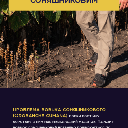
Проблема вовчка соняшникового
(Orobanche сumana)
попри постійну
боротьбу з ним має міжнародний масштаб. Паразит
вовчок соняшниковий впевнено поширюється по