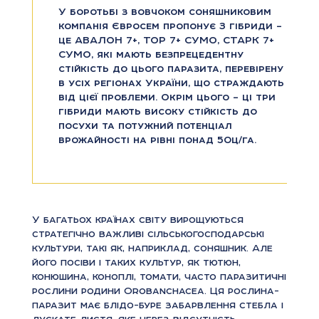
У боротьбі з вовчоком соняшниковим
компанія Євросем пропонує 3 гібриди –
це АВАЛОН 7+, ТОР 7+ СУМО, СТАРК 7+
СУМО, які мають безпрецедентну
стійкість до цього паразита, перевірену
в усіх регіонах України, що страждають
від цієї проблеми. Окрім цього – ці три
гібриди мають високу стійкість до
посухи та потужний потенціал
врожайності на рівні понад 50ц/га.
У багатьох країнах світу вирощуються
стратегічно важливі сільськогосподарські
культури, такі як, наприклад, соняшник. Але
його посіви і таких культур, як тютюн,
конюшина, коноплі, томати, часто паразитичні
рослини родини Orobanchacea. Ця рослина-
паразит має блідо-буре забарвлення стебла і
лускате листя, яке через відсутність