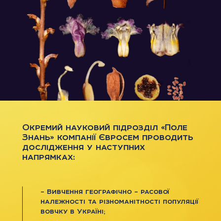
Окремий науковий підрозділ «Поле
Знань» компанії Євросем проводить
дослідження у наступних
напрямках:
– Вивчення географічно – расової
належності та різноманітності популяції
вовчку в Україні;