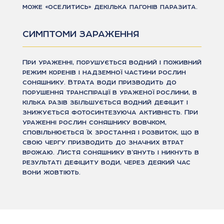
може «оселитись» декілька пагонів паразита.
СИМПТОМИ ЗАРАЖЕННЯ
При ураженні, порушується водний і поживний
режим коренів і надземної частини рослин
соняшнику. Втрата води призводить до
порушення транспірації в ураженої рослини, в
кілька разів збільшується водний дефіцит і
знижується фотосинтезуюча активність. При
ураженні рослин соняшнику вовчком,
сповільнюється їх зростання і розвиток, що в
свою чергу призводить до значних втрат
врожаю. Листя соняшнику в’януть і никнуть в
результаті дефіциту води, через деякий час
вони жовтіють.