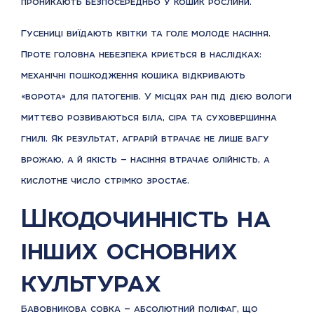
проникають безпосередньо у кошик рослини.
Гусениці виїдають квітки та голе молоде насіння.
Проте головна небезпека криється в наслідках:
механічні пошкодження кошика відкривають
«ворота» для патогенів. У місцях ран під дією вологи
миттєво розвиваються біла, сіра та суховершинна
гнилі. Як результат, аграрій втрачає не лише вагу
врожаю, а й якість — насіння втрачає олійність, а
кислотне число стрімко зростає.
Шкодочинність на
інших основних
культурах
Бавовникова совка — абсолютний поліфаг, що