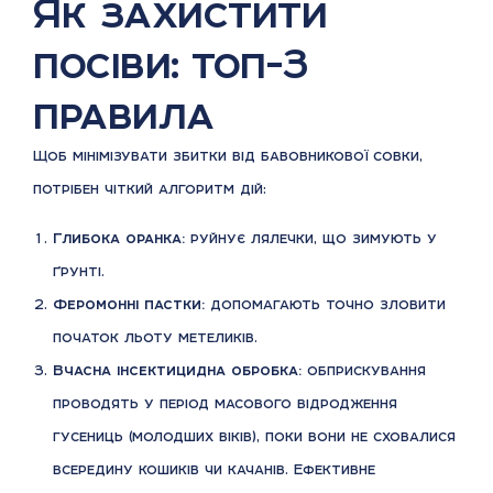
Як захистити
посіви: топ-3
правила
Щоб мінімізувати збитки від бавовникової совки,
потрібен чіткий алгоритм дій:
Глибока оранка:
руйнує лялечки, що зимують у
ґрунті.
Феромонні пастки:
допомагають точно зловити
початок льоту метеликів.
Вчасна інсектицидна обробка:
обприскування
проводять у період масового відродження
гусениць (молодших віків), поки вони не сховалися
всередину кошиків чи качанів. Ефективне