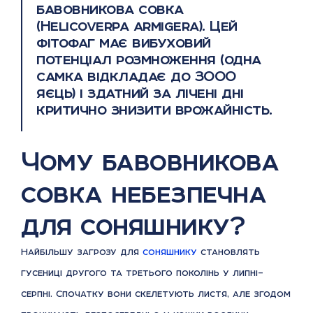
бавовникова совка
(Helicoverpa armigera). Цей
фітофаг має вибуховий
потенціал розмноження (одна
самка відкладає до 3000
яєць) і здатний за лічені дні
критично знизити врожайність.
Чому бавовникова
совка небезпечна
для соняшнику?
Найбільшу загрозу для
соняшнику
становлять
гусениці другого та третього поколінь у липні–
серпні. Спочатку вони скелетують листя, але згодом