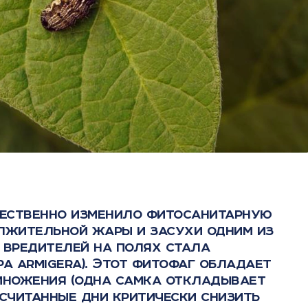
ественно изменило фитосанитарную
олжительной жары и засухи одним из
вредителей на полях стала
pa armigera). Этот фитофаг обладает
множения (одна самка откладывает
 считанные дни критически снизить