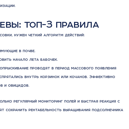
изации.
евы: топ-3 правила
овки, нужен четкий алгоритм действий:
имующие в почве.
вить начало лета бабочек.
 опрыскивание проводят в период массового появления
е спрятались внутрь корзинок или кочанов. Эффективно
в и овицидов.
олько регулярный мониторинг полей и быстрая реакция с
т сохранить рентабельность выращивания подсолнечника