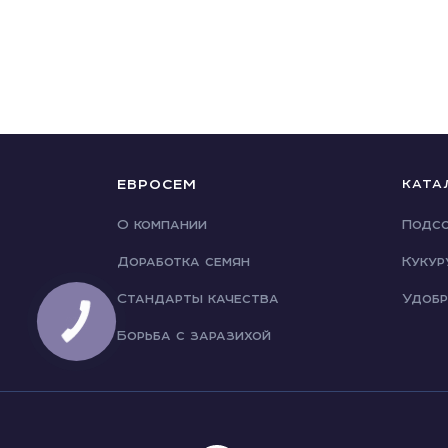
ЕВРОСЕМ
КАТА
О компании
Подсо
Доработка семян
Кукур
Стандарты качества
Удобр
Борьба с заразихой