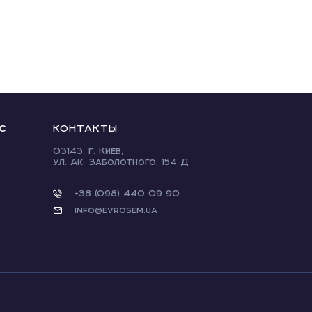
С
КОНТАКТЫ
03143, г. Киев,
ул. Ак. Заболотного, 154 Д
+38 (098) 440 09 90
info@evrosem.ua