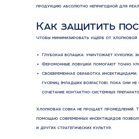
продукцию абсолютно непригодной для реал
Как защитить пос
Чтобы минимизировать ущерб от хлопковой с
Глубокая вспашка: уничтожает куколки, з
Феромонные ловушки: помогают точно уло
Своевременная обработка инсектицидами:
гусениц (младших возрастов), пока они н
сочетание контактно-системных препарато
Хлопковая совка не прощает промедлений. Т
помощью современных инсектицидов позволя
и других стратегических культур.