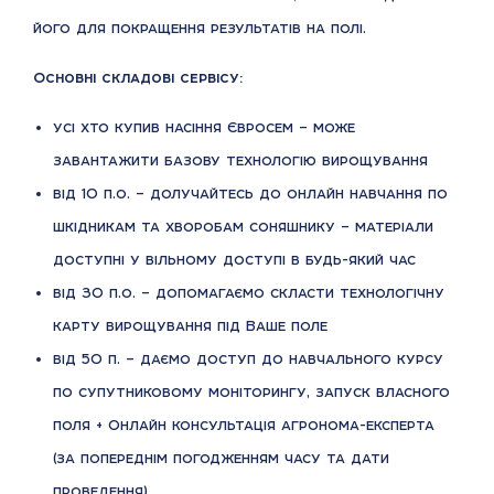
його для покращення результатів на полі.
Основні складові сервісу:
усі хто купив насіння Євросем – може
завантажити базову технологію вирощування
від 10 п.о. – долучайтесь до онлайн навчання по
шкідникам та хворобам соняшнику – матеріали
доступні у вільному доступі в будь-який час
від 30 п.о. – допомагаємо скласти технологічну
карту вирощування під Ваше поле
від 50 п. – даємо доступ до навчального курсу
по супутниковому моніторингу, запуск власного
поля + Онлайн консультація агронома-експерта
(за попереднім погодженням часу та дати
проведення)