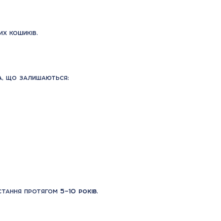
х кошиків.
а
, що залишаються:
остання протягом
5–10 років
.