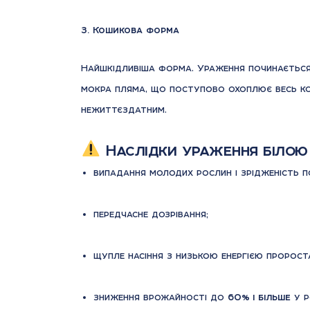
3. Кошикова форма
Найшкідливіша форма. Ураження починається 
мокра пляма, що поступово охоплює весь кош
нежиттєздатним.
Наслідки ураження білою
випадання молодих рослин і зрідженість по
передчасне дозрівання;
щупле насіння з низькою енергією пророст
зниження врожайності до
60% і більше
у р