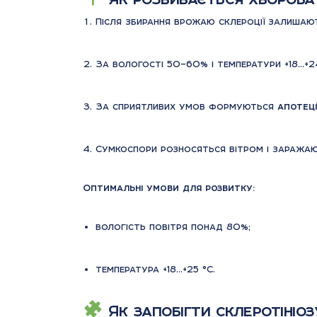
Після збирання врожаю склероції залишают
За вологості 50–60% і температури +18…+
За сприятливих умов формуються
апотеці
Сумкоспори розносяться вітром і заражают
Оптимальні умови для розвитку:
вологість повітря понад 80%;
температура +18…+25 °C.
Як запобігти склеротініоз