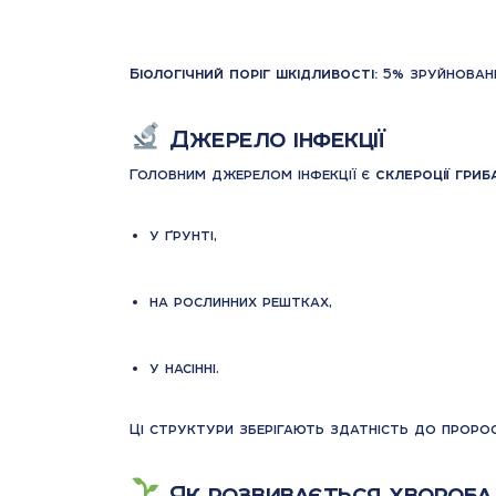
Біологічний поріг шкідливості:
5% зруйновани
Джерело інфекції
Головним джерелом інфекції є
склероції гриб
у ґрунті,
на рослинних рештках,
у насінні.
Ці структури зберігають здатність до прор
Як розвивається хвороба