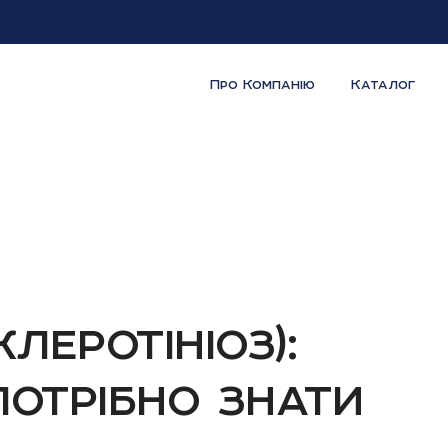
Про Компанію
Каталог
леротініоз):
потрібно знати