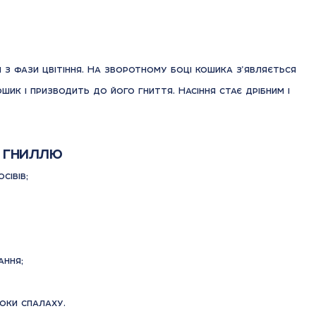
з фази цвітіння. На зворотному боці кошика з’являється
ик і призводить до його гниття. Насіння стає дрібним і
 гниллю
сівів;
ання;
оки спалаху.