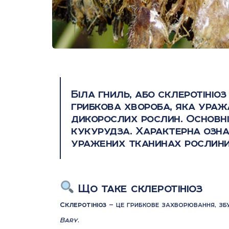
Біла гниль, або склеротініоз 
грибкова хвороба, яка ураж
дикорослих рослин. Основні к
кукурудза. Характерна озна
уражених тканинах рослини
Що таке склеротініоз
Склеротініоз
— це грибкове захворювання, зб
Bary
.