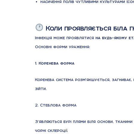
насичення полів чутливими культурами (соня
Коли проявляється біла г
Інфекція може проявлятися
на будь-якому ета
Основні форми ураження:
1. Коренева форма
Коренева система розм’якшується, загниває,
зійти.
2. Стеблова форма
З’являються бурі плями біля основи, тканин
чорні склероції.