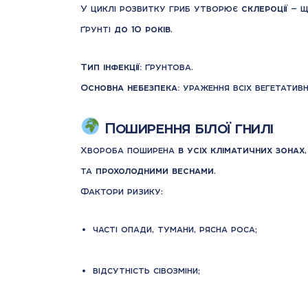
У циклі розвитку гриб утворює
склероції
— щ
ґрунті
до 10 років
.
Тип інфекції:
ґрунтова.
Основна небезпека:
ураження всіх вегетативн
Поширення білої гнилі
Хвороба поширена
в усіх кліматичних зонах
та
прохолодними веснами
.
Фактори ризику:
часті опади, тумани, рясна роса;
відсутність сівозміни;