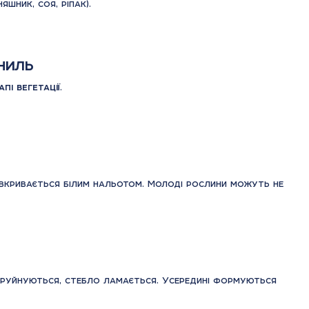
шник, соя, ріпак).
ниль
пі вегетації
.
 вкривається білим нальотом. Молоді рослини можуть не
и руйнуються, стебло ламається. Усередині формуються