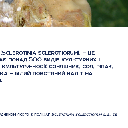
(Sclerotinia sclerotiorum), — це
ає понад 500 видів культурних і
ультури-носії: соняшник, соя, ріпак,
ка — білий повстяний наліт на
.
удником якого є поліфаг
Sclerotinia sclerotiorum (Lib.) de