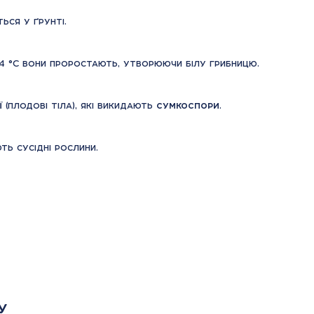
ься у ґрунті.
24 °C вони проростають, утворюючи білу грибницю.
ї
(плодові тіла), які викидають
сумкоспори
.
ь сусідні рослини.
у