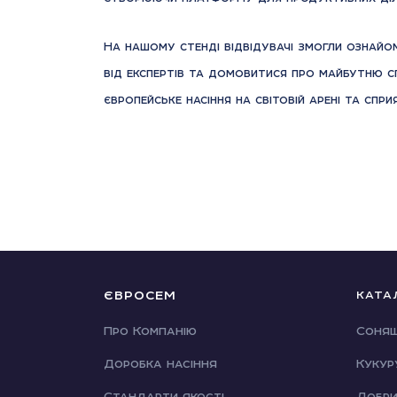
На нашому стенді вiдвiдувачi змогли ознайо
вiд експертiв та домовитися про майбутню 
європейське насіння на світовій аренi та спр
ЄВРОСЕМ
КАТА
Про Компанію
Соня
Доробка насіння
Кукур
Стандарти якості
Добр