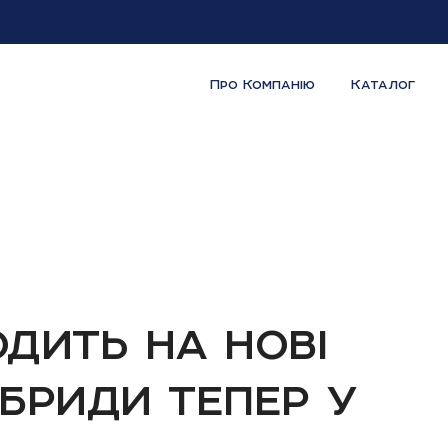
Про Компанію
Каталог
дить на нові
ібриди тепер у