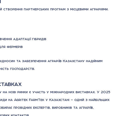
і
й створення партнерських програм з місцевими аграріями.
чення адаптації гібридів
 для фермерів
дносин та забезпечення аграріїв Казахстану надійним
ність господарств.
ставках
 на нові ринки є участь у міжнародних виставках. У 2025
риди на Agritek FarmTek у Казахстані — одній з найбільших
бирає провідних експертів, виробників та аграріїв,
ових контактів.