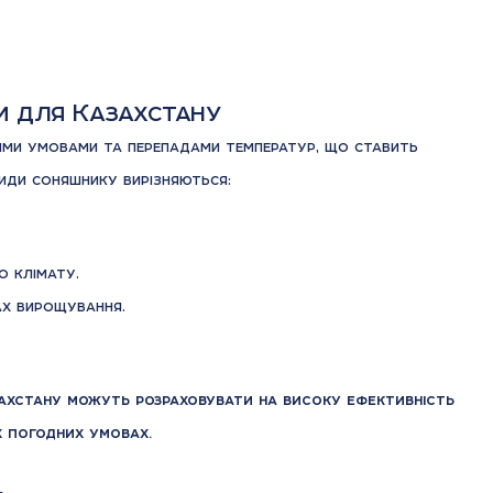
м для Казахстану
ими умовами та перепадами температур, що ставить
риди соняшнику вирізняються:
 клімату.
ах вирощування.
ахстану можуть розраховувати на високу ефективність
х погодних умовах.