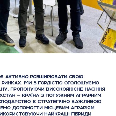
ує активно розширювати свою
 ринках. Ми з гордістю оголошуємо
ану, пропонуючи високоякісне насіння
ахстан — країна з потужним аграрним
осподарство є стратегічно важливою
немо допомогти місцевим аграріям
икористовуючи найкращі гібриди