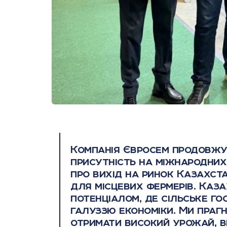
Компанія Євросем продовж
присутність на міжнародних
про вихід на ринок Казахст
для місцевих фермерів. Каз
потенціалом, де сільське г
галуззю економіки. Ми праг
отримати високий урожай, в