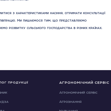
митися з характеристиками насіння, отримати консультації
спiвпрацю. Ми пишаємося тим, що представляємо
ияємо розвитку сільського господарства в рiзних країнах.
АГРОНОМІЧНИЙ СЕРВІС
ЛОГ ПРОДУКЦІЇ
шник
Агрономічний сервіс
удза
Агрознання
ива
Навчання