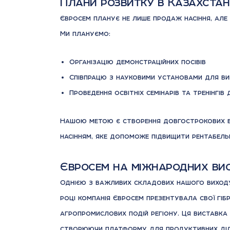
Плани розвитку в Казахстан
Євросем планує не лише продаж насіння, але 
Ми плануємо:
Організацію демонстраційних посівів
Співпрацю з науковими установами для вив
Проведення освітніх семінарів та тренінгів
Нашою метою є створення довгострокових ві
насінням, яке допоможе підвищити рентабель
Євросем на міжнародних ви
Однією з важливих складових нашого виходу
році компанія Євросем презентувала свої гіб
агропромислових подій регіону. Ця виставка з
створюючи платформу для продуктивних діл