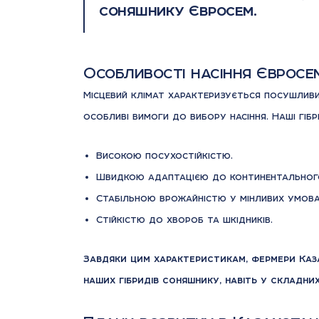
соняшнику Євросем.
Особливості насіння Євросе
Місцевий клімат характеризується посушлив
особливі вимоги до вибору насіння. Наші гіб
Високою посухостійкістю.
Швидкою адаптацією до континентального
Стабільною врожайністю у мінливих умов
Стійкістю до хвороб та шкідників.
Завдяки цим характеристикам, фермери Каз
наших гібридів соняшнику, навіть у складни