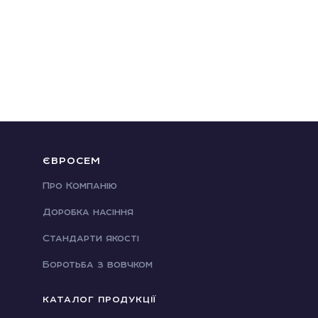
ЄВРОСЕМ
Про Компанію
Доробка насіння
Стандарти якості
Боротьба з вовчком
КАТАЛОГ ПРОДУКЦІЇ