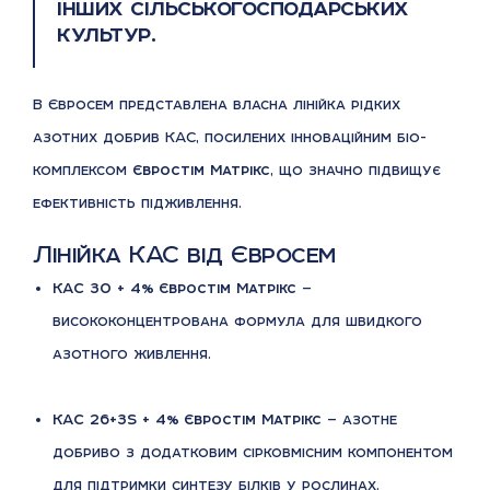
інших сільськогосподарських
культур.
В Євросем представлена власна лінійка рідких
азотних добрив КАС, посилених інноваційним біо-
комплексом
Євростім Матрікс
, що значно підвищує
ефективність підживлення.
Лінійка КАС від Євросем
КАС 30 + 4% Євростім Матрікс
—
висококонцентрована формула для швидкого
азотного живлення.
КАС 26+3S + 4% Євростім Матрікс
— азотне
добриво з додатковим сірковмісним компонентом
для підтримки синтезу білків у рослинах.