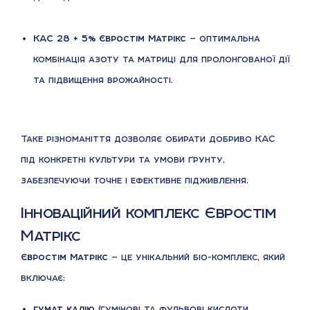
КАС 28 + 5% Євростім Матрікс
— оптимальна
комбінація азоту та матриці для пролонгованої дії
та підвищення врожайності.
Таке різноманіття дозволяє обирати добриво КАС
під конкретні культури та умови ґрунту,
забезпечуючи точне і ефективне підживлення.
Інноваційний комплекс Євростім
Матрікс
Євростім Матрікс
— це унікальний біо-комплекс, який
включає:
гумат калію
(гумінові та фульвові кислоти,