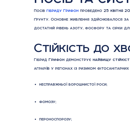
Посів
гібриду Грифон
проведено
25 квітня 2
ґрунту. Основне живлення здійснювалося 
достатній рівень азоту, фосфору та сірки дл
Стійкість до х
Гібрид
Грифон
демонструє
найвищу стійкіс
аграріїв у регіонах із ризиком фітосанітарни
несправжньої борошнистої роси;
фомозу;
пероноспорозу;