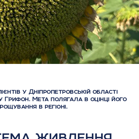
лієнтів у Дніпропетровській області
 Грифон. Мета полягала в оцінці його
ощування в регіоні.
стема живлення