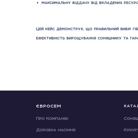
максимальну віддачу від вкладених ресурс
Цей кейс демонструє, що правильний вибір г
ефективність вирощування соняшнику та гара
ЄВРОСЕМ
КАТА
Про Компанію
Соня
Доробка насіння
Кукур