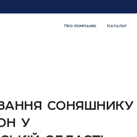
Про Компанію
Каталог
вання соняшнику
он у