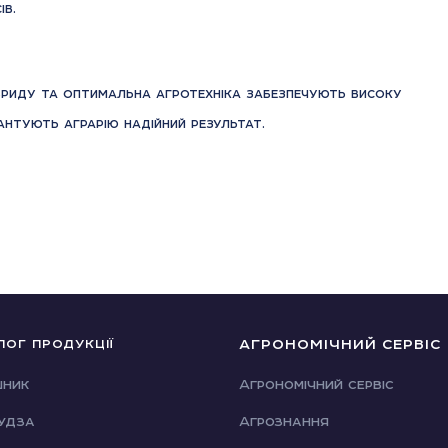
ів.
ібриду та оптимальна агротехніка забезпечують високу
нтують аграрію надійний результат.
АГРОНОМІЧНИЙ СЕРВІС
ЛОГ ПРОДУКЦІЇ
шник
Агрономічний сервіс
удза
Агрознання