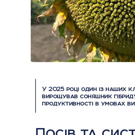
У 2025 році один із наших к
вирощував соняшник гібриду
продуктивності в умовах вир
Посів та си