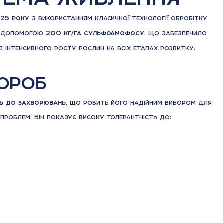
025 року
з використанням класичної технології обробітку
за допомогою
200 кг/га сульфоамофосу
, що забезпечило
я інтенсивного росту рослин на всіх етапах розвитку.
вороб
ть до захворювань
, що робить його надійним вибором для
х проблем. Він показує високу толерантність до: