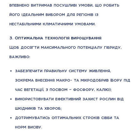
впевнено витримав посушливі умови, що робить
його ідеальним вибором для регіонів із
нестабільними кліматичними умовами.
3. Оптимальна технологія вирощування
Щоб досягти максимального потенціалу гібриду,
важливо:
забезпечити правильну систему живлення,
зокрема внесення макро- та мікродобрив (бору під
час вегетації, з посівом – фосфору, калію);
використовувати ефективний захист рослин від
шкідників та хвороб;
дотримуватись оптимальних строків сівби та
норм висіву.