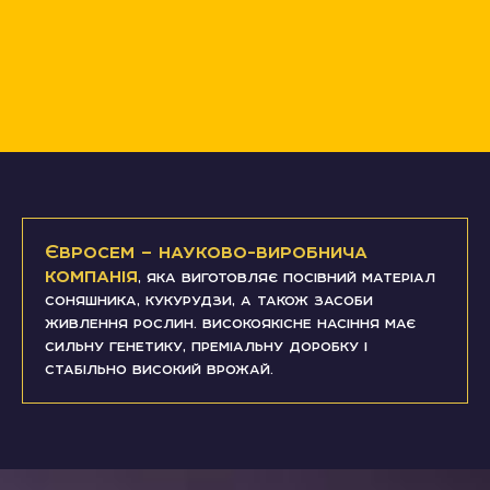
Євросем – науково-виробнича
компанія
, яка виготовляє посівний матеріал
соняшника, кукурудзи, а також засоби
живлення рослин. високоякісне насіння має
сильну генетику, преміальну доробку і
стабільно високий врожай.