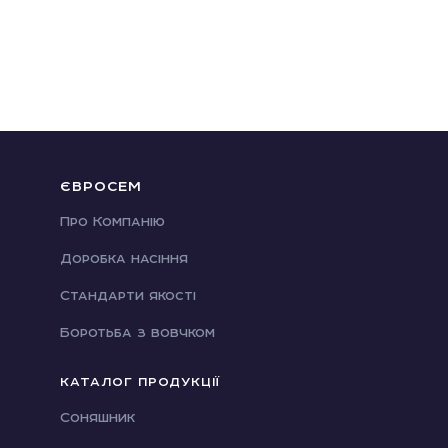
ЄВРОСЕМ
Про Компанію
Доробка насіння
Стандарти якості
Боротьба з вовчком
КАТАЛОГ ПРОДУКЦІЇ
Соняшник