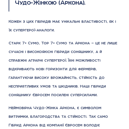
Чудо-Жінкою (Аркона).
Кожен з цих гібридів має унікальні властивості, як і
їх супергерої-аналоги.
Старк 7+ Сумо, Тор 7+ Сумо та Аркона — це не лише
сучасні і високоякісні гібриди соняшнику, а й
справжні аграрні супергерої. Їхні можливості
відкривають нові горизонти для фермерів,
гарантуючи високу врожайність, стійкість до
несприятливих умов та шкідників. Наші гібриди
соняшнику Євросем посилені суперсилами.
Неймовірна Чудо-Жінка Аркона, є символом
витримки, благородства та стійкості. Так само
Гібрид Аркона від компанії Євросем володіє