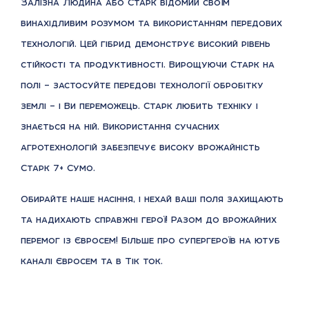
Залізна Людина або Старк відомий своїм
винахідливим розумом та використанням передових
технологій. Цей гібрид демонструє високий рівень
стійкості та продуктивності. Вирощуючи Старк на
полі – застосуйте передові технології обробітку
землі – і Ви переможець. Старк любить техніку і
знається на ній. Використання сучасних
агротехнологій забезпечує високу врожайність
Старк 7+ Сумо.
Обирайте наше насіння, і нехай ваші поля захищають
та надихають справжні герої! Разом до врожайних
перемог із Євросем!
Більше про супергероїв на ютуб
каналі Євросем та в Тік ток.