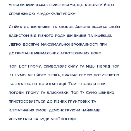
унікальними характеристиками, що роблять його
справжньою «чудо-культурою».
Стійка до шкідників та хвороб Аркона вражає своїм
захистом від різного роду шкідників та інфекцій.
Легко досягає максимальної врожайності при
дотриманні мінімальних агротехнічних норм.
Тор, Бог Грому, символізує силу та міць. Гібрид Тор
7+ Сумо, як і його тезка, вражає своєю потужністю
та здатністю до адаптації. Тор – повелитель
погоди, грому та блискавки. Тор 7+ Сумо швидко
пристосовується до різних ґрунтових та
кліматичних умов, демонструючи найкращі
результати за будь-якої погоди.