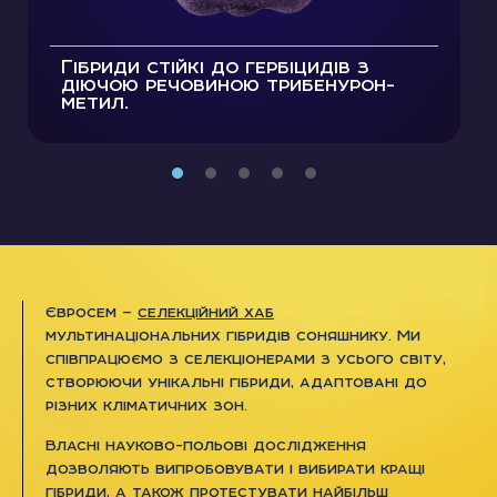
Гібриди стійкі до гербіцидів з
діючою речовиною трибенурон-
метил.
Євросем —
селекційний хаб
мультинаціональних гібридів соняшнику. Ми
співпрацюємо з селекціонерами з усього світу,
створюючи унікальні гібриди, адаптовані до
різних кліматичних зон.
Власні науково-польові дослідження
дозволяють випробовувати і вибирати кращі
гібриди, а також протестувати найбільш